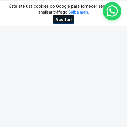
Este site usa cookies do Google para fornecer serviços e
analisar tráfego.
Saiba mais.
Aceitar!
Feminina
Consulte valor
Consulte valo
Clínica de
Clínica de
Recuperação
Recupera
Feminina em
Feminina
Araçoiaba da Serra
Guaçu